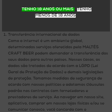
empresas provedoras de infraestrutura tecnológica e
TENHO 18 ANOS OU MAIS
TENHO
operacional, como empresas intermediadoras de
MENOS DE 18 ANOS
pagamento e provedoras de serviço de
armazenamento de informações.
Transferência internacional de dados
Como a internet é um ambiente global,
determinados serviços oferecidos pela MALTÊS
CRAFT BEER podem demandar a transferência dos
seus dados para outros países. Nesses casos, os
dados são tratados de acordo com a LGPD (Lei
Geral de Proteção de Dados) e demais legislações
de proteção. Tomamos medidas de segurança de
acordo com nossas políticas e adotamos cláusulas
padrão nos contratos com fornecedores e
prestadores de serviço. Ao navegar em nosso site,
aplicativo, comprar em nossas lojas físicas e/ou se
comunicar conosco, você concorda com o